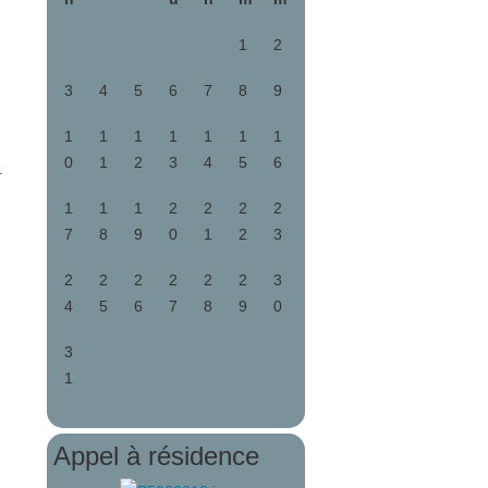
1
2
3
4
5
6
7
8
9
1
1
1
1
1
1
1
0
1
2
3
4
5
6
.
1
1
1
2
2
2
2
7
8
9
0
1
2
3
2
2
2
2
2
2
3
4
5
6
7
8
9
0
3
1
Appel à résidence