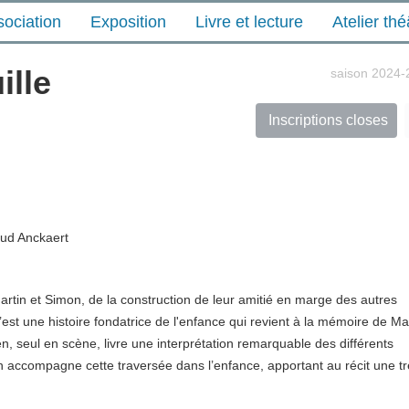
sociation
Exposition
Livre et lecture
Atelier thé
lle
saison 2024-
Inscriptions closes
ud Anckaert
Martin et Simon, de la construction de leur amitié en marge des autres
est une histoire fondatrice de l'enfance qui revient à la mémoire de Mar
n, seul en scène, livre une interprétation remarquable des différents
cien accompagne cette traversée dans l’enfance, apportant au récit une t